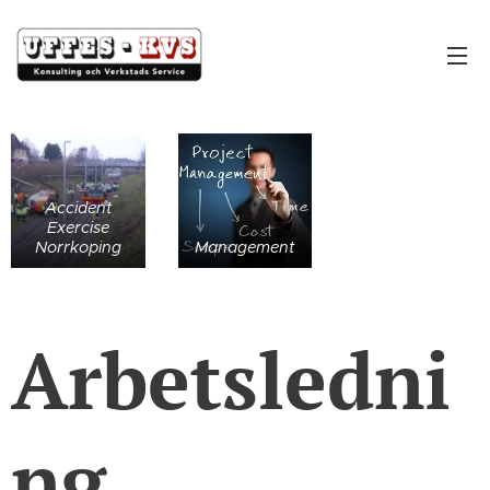
Accident
Exercise
Norrkoping
Management
Arbetsledni
ng